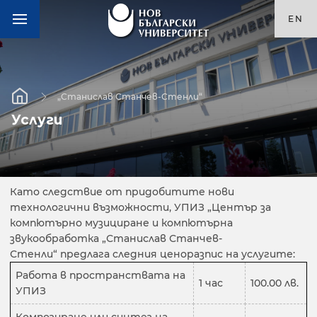
EN
„Станислав Станчев-Стенли“
Услуги
Като следствие от придобитите нови
технологични възможности, УПИЗ „Център за
компютърно музициране и компютърна
звукообработка „Станислав Станчев-
Стенли“ предлага следния ценоразпис на услугите:
Работа в пространствата на
1 час
100.00 лв.
УПИЗ